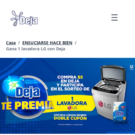
saltar
al
Menu
contenido
Casa
/
ENSUCIARSE HACE BIEN
/
Página actual:
Gana 1 lavadora LG con Deja