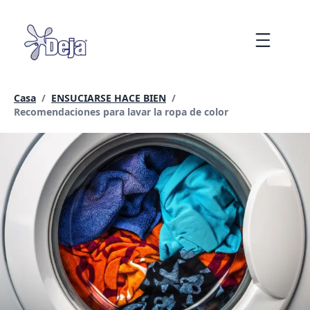
saltar
al
Menu
contenido
Casa
/
ENSUCIARSE HACE BIEN
/
Página actual:
Recomendaciones para lavar la ropa de color