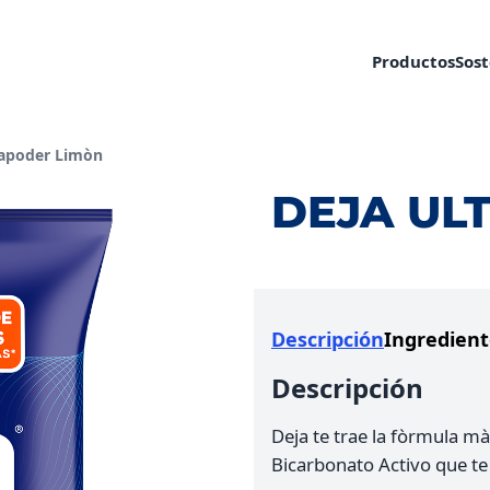
Productos​
Sost
tual:
rapoder Limòn
DEJA UL
Descripción
Ingredient
Descripción
Deja te trae la fòrmula mà
Bicarbonato Activo que te