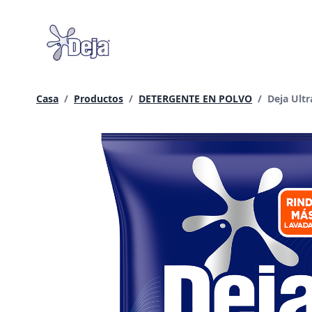
saltar
al
contenido
Página ac
Casa
/
Productos​
/
DETERGENTE EN POLVO
/
Deja Ult