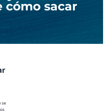
e cómo sacar
ar
 se
cos