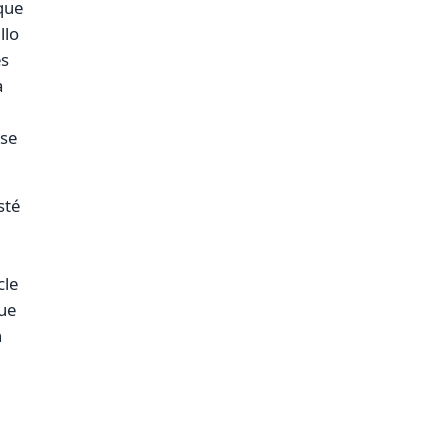
que
llo
es
a
 se
sté
cle
ue
n