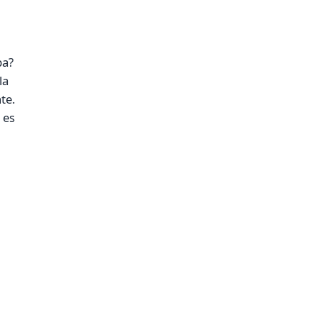
pa?
la
te.
 es