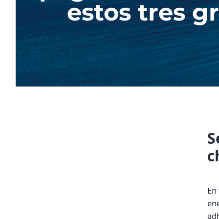
estos tres 
S
c
En 
en
adh