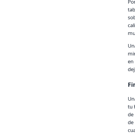
Pon
tab
sob
cal
muy
Una
min
en
dej
Fi
Una
tu 
de 
de 
cua