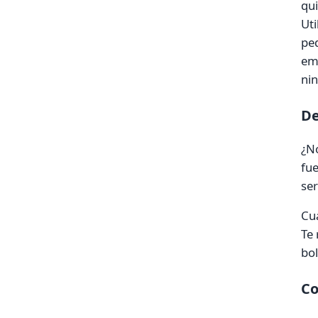
qui
Uti
peq
emb
nin
De
¿No
fue
ser
Cua
Te
bol
Co