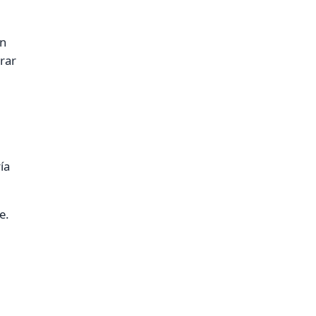
in
rar
ía
e.