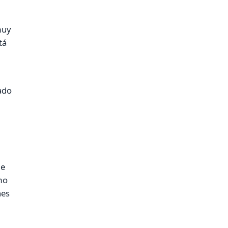
muy
tá
ado
de
omo
nes