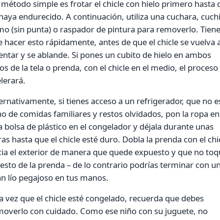
método simple es frotar el chicle con hielo primero hasta 
haya endurecido. A continuación, utiliza una cuchara, cuchi
o (sin punta) o raspador de pintura para removerlo. Tien
 hacer esto rápidamente, antes de que el chicle se vuelva 
entar y se ablande. Si pones un cubito de hielo en ambos
os de la tela o prenda, con el chicle en el medio, el proceso
lerará.
ernativamente, si tienes acceso a un refrigerador, que no e
no de comidas familiares y restos olvidados, pon la ropa en
 bolsa de plástico en el congelador y déjala durante unas
as hasta que el chicle esté duro. Dobla la prenda con el chi
ia el exterior de manera que quede expuesto y que no toq
resto de la prenda – de lo contrario podrías terminar con u
n lío pegajoso en tus manos.
 vez que el chicle esté congelado, recuerda que debes
moverlo con cuidado. Como ese niño con su juguete, no