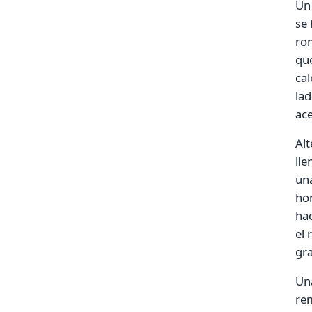
Un 
se 
rom
que
cal
lad
ace
Alt
lle
una
hor
hac
el 
gra
Una
re