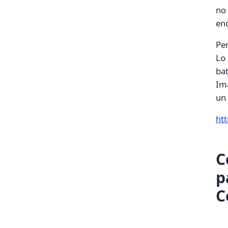
no 
enc
Per
Lo 
bat
Ima
un 
ht
C
p
C